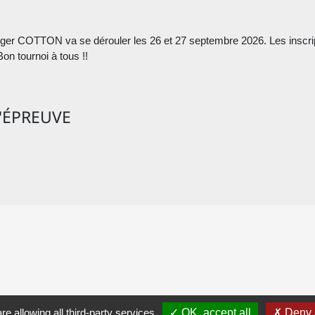
ger COTTON va se dérouler les 26 et 27 septembre 2026. Les inscrip
Bon tournoi à tous !!
'ÉPREUVE
re allowing all third-party services
OK, accept all
Deny a