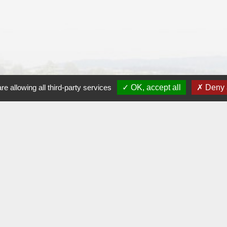
re allowing all third-party services
OK, accept all
Deny a