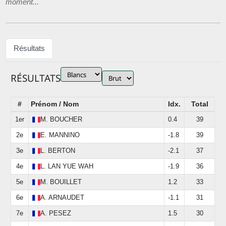
moment...
Résultats
RÉSULTATS
#
Prénom / Nom
Idx.
Total
1er
M.
BOUCHER
0.4
39
2e
E.
MANNINO
-1.8
39
3e
L.
BERTON
-2.1
37
4e
L.
LAN YUE WAH
-1.9
36
5e
M.
BOUILLET
1.2
33
6e
A.
ARNAUDET
-1.1
31
7e
A.
PESEZ
1.5
30