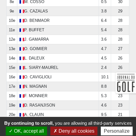
8e
M.
COSSO
0.5
30
9e
G.
CAZALAS
3.8
29
10e
D.
BENMAOR
6.4
28
11e
P.
BUFFET
5.4
28
12e
J.
GAMARRA
3.6
28
13e
O.
GOIMIER
4.7
27
14e
L.
DALEUX
4.5
26
15e
L.
SIARY-MAUREL
2.4
26
16e
O.
CAVIGLIOLI
10.1
25
17e
N.
MAGNAN
8.8
23
18e
F.
MONNIER
5.3
23
19e
D.
RASANJISON
4.6
23
20e
A.
CLAUIN
9.5
21
By continuing to scroll,
you are allowing all third-party services
OK, accept all
Deny all cookies
Personalize