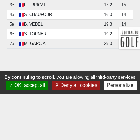
3e
L.
TRINCAT
17.2
15
4e
S.
CHAUFOUR
16.0
14
5e
B.
VEDEL
19.3
14
6e
S.
TORNER
19.2
12
7e
M.
GARCIA
29.0
0
By continuing to scroll,
you are allowing all third-party services
OK, accept all
Deny all cookies
Personalize