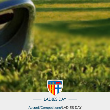
LADIES DAY
Accueil
/
Compétitions
/
LADIES DAY