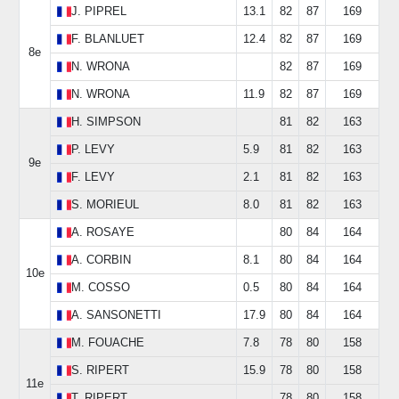
J.
PIPREL
13.1
82
87
169
F.
BLANLUET
12.4
82
87
169
8e
N.
WRONA
82
87
169
N.
WRONA
11.9
82
87
169
H.
SIMPSON
81
82
163
P.
LEVY
5.9
81
82
163
9e
F.
LEVY
2.1
81
82
163
S.
MORIEUL
8.0
81
82
163
A.
ROSAYE
80
84
164
A.
CORBIN
8.1
80
84
164
10e
M.
COSSO
0.5
80
84
164
A.
SANSONETTI
17.9
80
84
164
M.
FOUACHE
7.8
78
80
158
S.
RIPERT
15.9
78
80
158
11e
T.
RIPERT
78
80
158